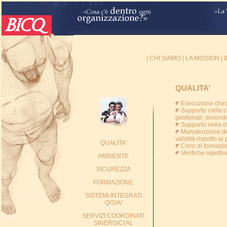
|
CHI SIAMO
|
LA MISSION
|
QUALITA'
Esecuzione check
Supporto nella c
gestionali, second
Supporto nella de
Manutenzione del
validità rispetto ai
QUALITA'
Corsi di formazi
Verifiche ispetti
AMBIENTE
SICUREZZA
FORMAZIONE
SISTEMI INTEGRATI
Q/S/A/
SERVIZI COORDINATI
SINERGICI AL